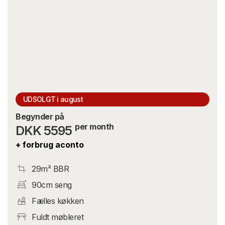
UDSOLGT i august
Begynder på
per month
DKK 5595
+ forbrug aconto
29m² BBR
90cm seng
Fælles køkken
Fuldt møbleret