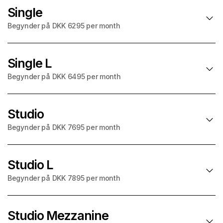
Single
Begynder på DKK 6295 per month
Single L
Sidste ledige værelser – Book nu!
Begynder på DKK 6495 per month
Begynder på
per month
DKK 6295
+ forbrug aconto
Studio
UDSOLGT i august
Begynder på DKK 7695 per month
Begynder på
29m² BBR
per month
DKK 6495
90cm seng
+ forbrug aconto
Studio L
Tekøkken
UDSOLGT i august
Begynder på DKK 7895 per month
Fuldt møbleret
Begynder på
31m² BBR
per month
DKK 7695
Privat badeværelse
120cm seng
+ forbrug aconto
WiFi
Studio Mezzanine
Tekøkken
UDSOLGT i august