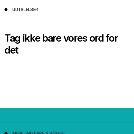
UDTALELSER
Tag ikke bare vores ord for
det
MERE END BARE 4 VÆGGE