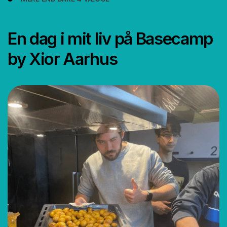
En dag i mit liv på Basecamp
by Xior Aarhus