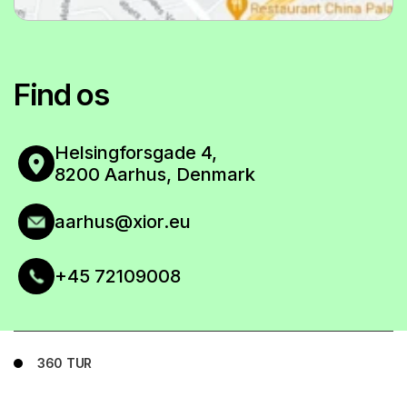
Alle faciliteter inkluderet
BOOK NU
Find os
SE GULVPLAN
BOOK NU
Helsingforsgade 4,
8200 Aarhus, Denmark
SE GULVPLAN
aarhus@xior.eu
+45 72109008
360 TUR