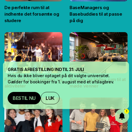
De perfekte rum til at
BaseManagers og
indhente det forsømte og
Basebuddies til at passe
studere
på dig
GRATIS AFBESTILLING INDTIL 31. JULI
Hvis du ikke bliver optaget på dit valgte universitet.
Fantastisk lokalt natteliv og
Sociale og fælles rum til at
Gælder for bookinger fra 1. august med et afslagbrev.
aktiviteter
møde venner
BESTIL NU
LUK
1