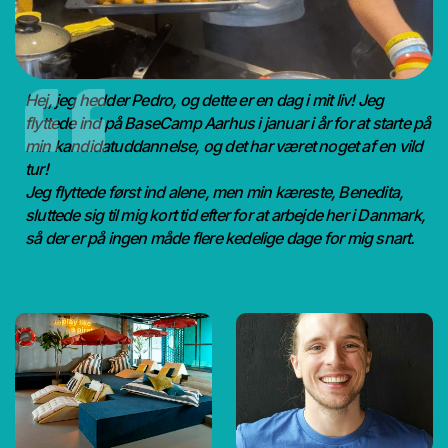
Hej, jeg hedder Pedro, og dette er en dag i mit liv! Jeg
flyttede ind på BaseCamp Aarhus i januar i år for at starte på
min kandidatuddannelse, og det har været noget af en vild
tur!
Jeg flyttede først ind alene, men min kæreste, Benedita,
sluttede sig til mig kort tid efter for at arbejde her i Danmark,
så der er på ingen måde flere kedelige dage for mig snart.