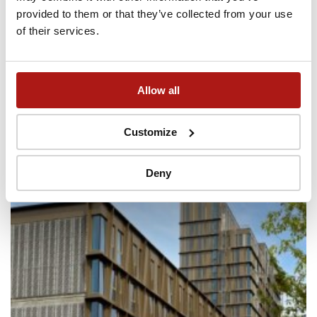
provided to them or that they’ve collected from your use
of their services.
24/7 sikkerhed
Vi sørger for, at du og dine ejendele er i
Allow all
sikkerhed
Customize
Deny