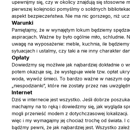
upewnijmy się, czy w okolicy znajdują się stosowne 
pierwszej kolejności pomyślmy o solidnych bibliotek
aspekt bezpieczeństwa. Nie ma nic gorszego, niż uc
Warunki
Pamiętajmy, że w wynajętym lokum będziemy spędzać t
aspiracjach. Ważne by było ogólnie miło, schludnie. 
uwagę na wyposażenie: meble, kuchnia, ile będziemy 
sytuacjach i ustalmy, czy taki a nie inny charakter d
Opłaty
Dowiedzmy się możliwie jak najbardziej dokładnie o w
potem okazuje się, że występuje wiele tzw. opłat ukr
woda, wywóz śmieci. To bardzo ważne w naszym ogólny
„niespodzianki”, które nie zostały przez nas uwzglę
Internet
Dziś w internecie jest wszystko. Jeśli dobrze poszuk
machajmy na to ręką i dowiedzmy się, jak wygląda s
mogli przenieść modem z dotychczasowej lokalizacji. 
więc i my wymagajmy jej chociaż trochę od świata. I 
bądźmy pewni, że jak najbardziej jest. Wszystko zal