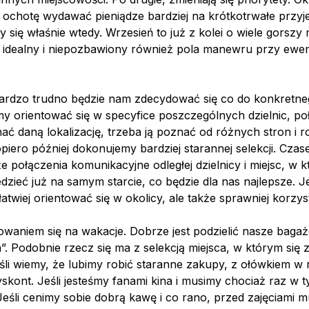
ją ochotę wydawać pieniądze bardziej na krótkotrwałe prz
się właśnie wtedy. Wrzesień to już z kolei o wiele gorszy
 idealny i niepozbawiony również pola manewru przy ewent
bardzo trudno będzie nam zdecydować się co do konkretneg
amy orientować się w specyfice poszczególnych dzielnic, po
ć daną lokalizację, trzeba ją poznać od różnych stron i 
opiero później dokonujemy bardziej starannej selekcji. Cza
e połączenia komunikacyjne odległej dzielnicy i miejsc, w 
dzieć już na samym starcie, co będzie dla nas najlepsze. J
 łatwiej orientować się w okolicy, ale także sprawniej kor
waniem się na wakacje. Dobrze jest podzielić nasze bagaże 
a”. Podobnie rzecz się ma z selekcją miejsca, w którym si
li wiemy, że lubimy robić staranne zakupy, z ołówkiem w rę
yskont. Jeśli jesteśmy fanami kina i musimy chociaż raz w 
. Jeśli cenimy sobie dobrą kawę i co rano, przed zajęciami 