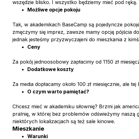
wszędzie blisko. I wszystko będziemy mieć pod ręką.
Możliwe opcje pokoju
Tak, w akademikach BaseCamp są pojedyncze pokoje.
zmęczymy się imprez, zawsze mamy opcję pójścia do s
Wybierz 
jednak jesteśmy przyzwyczajeni do mieszkania z kim
Ceny
Za pokój jednoosobowy zapłacimy od 1150 zł miesięcz
Dodatkowe koszty
Lokaliz
Lokaliz
Za media dopłacamy około 100 zł miesięcznie, ale tej
Wyb
Wyb
O czym warto pamiętać?
Study 
Przyja
Chcesz mieć w akademiku siłownię? Brzmi jak ameri
DAN
pralnię, w której bez problemów odświeżymy naszą ga
Dat
Dat
niektórych lokalizacjach są też sale kinowe.
Mieszkanie
Warunki
Liczba
Guests