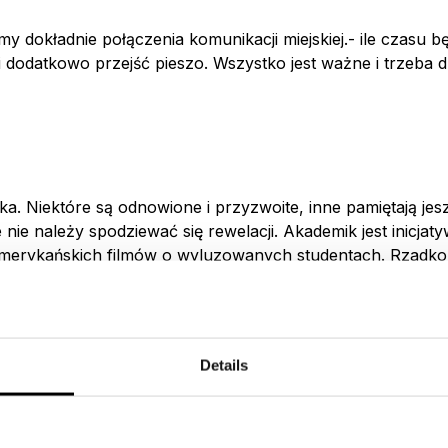
 dokładnie połączenia komunikacji miejskiej.- ile czasu bę
 dodatkowo przejść pieszo. Wszystko jest ważne i trzeba dz
. Niektóre są odnowione i przyzwoite, inne pamiętają jes
 nie należy spodziewać się rewelacji. Akademik jest inicja
merykańskich filmów o wyluzowanych studentach. Rzadko ki
nak pewne asocjacje występują. Warto też wiedzieć, że nie
Details
i dzielić z kimś naszą przestrzeń. Pokoje 2-3 osobowe. Tak 