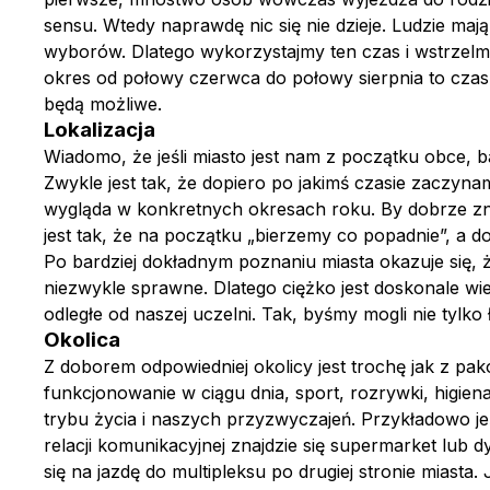
sensu. Wtedy naprawdę nic się nie dzieje. Ludzie ma
wyborów. Dlatego wykorzystajmy ten czas i wstrzelmy 
okres od połowy czerwca do połowy sierpnia to czas
będą możliwe.
Lokalizacja
Wiadomo, że jeśli miasto jest nam z początku obce, 
Zwykle jest tak, że dopiero po jakimś czasie zaczyn
wygląda w konkretnych okresach roku. By dobrze zna
jest tak, że na początku „bierzemy co popadnie”, a d
Po bardziej dokładnym poznaniu miasta okazuje się, ż
niezwykle sprawne. Dlatego ciężko jest doskonale wie
odległe od naszej uczelni. Tak, byśmy mogli nie tylko
Okolica
Z doborem odpowiedniej okolicy jest trochę jak z pako
funkcjonowanie w ciągu dnia, sport, rozrywki, higien
trybu życia i naszych przyzwyczajeń. Przykładowo jeś
relacji komunikacyjnej znajdzie się supermarket lub d
się na jazdę do multipleksu po drugiej stronie miasta