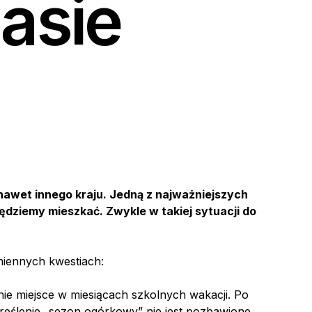
asie
nawet innego kraju. Jedną z najważniejszych
będziemy mieszkać. Zwykle w takiej sytuacji do
miennych kwestiach:
nie miejsce w miesiącach szkolnych wakacji. Po
reślenie „sezon ogórkowy” nie jest pozbawione