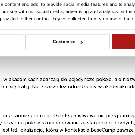
e content and ads, to provide social media features and to analy
o pierwsze jest to chyba najtańsza opcja w czasie studiów
 our site with our social media, advertising and analytics partn
 śmieci. Zwykle też w akademiku jest internet. A gdyby na
 provided to them or that they’ve collected from your use of their
tylko 2,30 zł, akademikowa brać z pewnością pomoże.
Customize
obnie rzecz się ma z jedzeniem. Sami musimy zapewnić sobie
otrafią wzajemnie sobie pomagać oraz dzielić się nie tylko
 w akademikach zdarzają się pojedyncze pokoje, ale niezw
nam się trafią. Nie zawsze też odnajdziemy w akademiku id
a poziomie premium. O ile te państwowe nie przypominają
 liczyć na pokoje skomponowane ze staranne dobranych, 
na jest też lokalizacja, która w kontekście BaseCamp zawsz