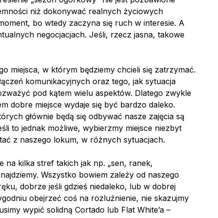
yjemności niż dokonywać realnych życiowych
 moment, bo wtedy zaczyna się ruch w interesie. A
ualnych negocjacjach. Jeśli, rzecz jasna, takowe
o miejsca, w którym będziemy chcieli się zatrzymać.
łączeń komunikacyjnych oraz tego, jak sytuacja
rozważyć pod kątem wielu aspektów. Dlatego zwykle
sem dobre miejsce wydaje się być bardzo daleko.
których głównie będą się odbywać nasze zajęcia są
eśli to jednak możliwe, wybierzmy miejsce niezbyt
zystać z naszego lokum, w różnych sytuacjach.
na kilka stref takich jak np. „sen, ranek,
ę znajdziemy. Wszystko bowiem zależy od naszego
ku, dobrze jeśli gdzieś niedaleko, lub w dobrej
tygodniu obejrzeć coś na rozluźnienie, nie skazujmy
musimy wypić solidną Cortado lub Flat White’a –