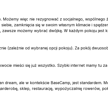
 Możemy więc nie rezygnować z socjalnego, wspólnego życ
Rezerwuj pokój
iebie, zamknięcia się w swoim własnym klimacie i spędzeni
rodzaj pobytu i wprowadź poniżej swoje dane, aby zarezerwow
ś, zawsze możemy wybrać dwójkę. W każdym pokoju jest ku
Student
Hotel
nie (zależnie od wybranej opcji pokoju). Za pokój dwuoso
acja*
acja*
 kwocie mieści się już wszystko. Szybki internet mamy tu z
ierz lokalizację
ierz lokalizację
term/semester*
zd*
Odjazd*
can dream, ale w kontekście BaseCamp, jest standardem. 
IA
rderobę, sklep, restaurację, wypożyczalnię rowerów, poko
a rozpoczęcia
a rozpoczęcia
Data zakończenia
 mieszkańców*
*