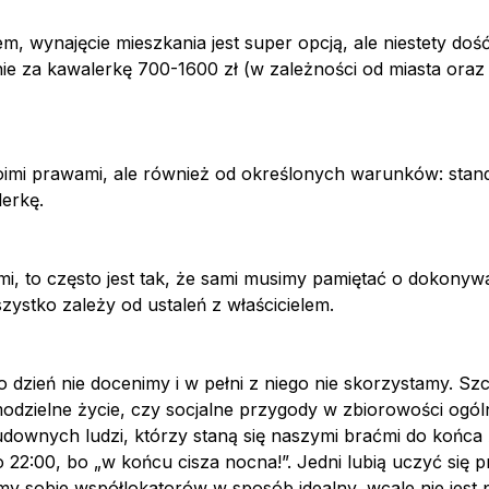
zba mieszkańców
sts
wynajęcie mieszkania jest super opcją, ale niestety dość
SKA
enie za kawalerkę 700-1600 zł (w zależności od miasta ora
omocyjny
omocyjny
oimi prawami, ale również od określonych warunków: standa
erkę.
SEARCH ROOMS
SEARCH ROOMS
i, to często jest tak, że sami musimy pamiętać o dokonywan
ystko zależy od ustaleń z właścicielem.
MCY
co dzień nie docenimy i w pełni z niego nie skorzystamy. S
dzielne życie, czy socjalne przygody w zbiorowości ogólne
downych ludzi, którzy staną się naszymi braćmi do końca ży
DEN
 o 22:00, bo „w końcu cisza nocna!”. Jedni lubią uczyć się p
emy sobie współlokatorów w sposób idealny, wcale nie jest 