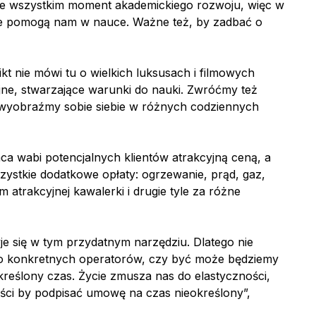
zede wszystkim moment akademickiego rozwoju, więc w
tóre pomogą nam w nauce. Ważne też, by zadbać o
t nie mówi tu o wielkich luksusach i filmowych
ojne, stwarzające warunki do nauki. Zwróćmy też
u wyobraźmy sobie siebie w różnych codziennych
mca wabi potencjalnych klientów atrakcyjną ceną, a
szystkie dodatkowe opłaty: ogrzewanie, prąd, gaz,
trakcyjnej kawalerki i drugie tyle za różne
je się w tym przydatnym narzędziu. Dlatego nie
i do konkretnych operatorów, czy być może będziemy
określony czas. Życie zmusza nas do elastyczności,
wości by podpisać umowę na czas nieokreślony”,