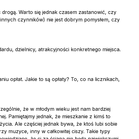
 drogą. Warto się jednak czasem zastanowić, czy
z innych czynników) nie jest dobrym pomysłem, czy
rdu, dzielnicy, atrakcyjności konkretnego miejsca.
iu opłat. Jakie to są opłaty? To, co na licznikach,
zczególnie, że w młodym wieku jest nam bardziej
j. Pamiętajmy jednak, że mieszkanie z kimś to
cia. Ale częściej jednak bywa, że ktoś lubi sobie
rzy muzyce, inny w całkowitej ciszy. Takie typy
powiedziane, że ci za ścianą nie będą największymi