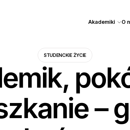
Akademiki
O 
STUDENCKIE ŻYCIE
emik, pokó
szkanie – g