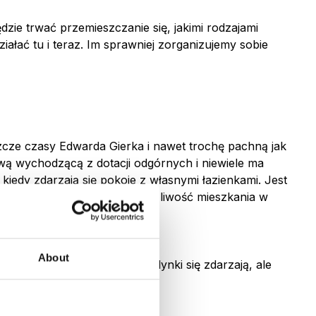
dzie trwać przemieszczanie się, jakimi rodzajami
iałać tu i teraz. Im sprawniej zorganizujemy sobie
zcze czasy Edwarda Gierka i nawet trochę pachną jak
tywą wychodzącą z dotacji odgórnych i niewiele ma
edy zdarzają się pokoje z własnymi łazienkami. Jest
 każdy, z miejsca dostanie możliwość mieszkania w
About
zwyczajnie jest i koniec. Jedynki się zdarzają, ale