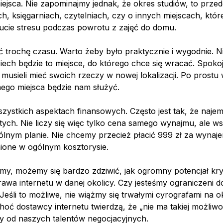
miejsca. Nie zapominajmy jednak, że okres studiów, to pr
ach, księgarniach, czytelniach, czy o innych miejscach, k
zucie stresu podczas powrotu z zajęć do domu.
rochę czasu. Warto żeby było praktycznie i wygodnie. Nik
Niech będzie to miejsce, do którego chce się wracać. Spok
musieli mieć swoich rzeczy w nowej lokalizacji. Po prost
anego miejsca będzie nam służyć.
szystkich aspektach finansowych. Często jest tak, że naje
ytych. Nie liczy się więc tylko cena samego wynajmu, ale w
m planie. Nie chcemy przecież płacić 999 zł za wynajem a
dnione w ogólnym kosztorysie.
amy, możemy się bardzo zdziwić, jak ogromny potencjał kry
prawa internetu w danej okolicy. Czy jesteśmy ograniczen
Jeśli to możliwe, nie wiążmy się trwałymi cyrografami na 
choć dostawcy internetu twierdzą, że „nie ma takiej możli
eży od naszych talentów negocjacyjnych.