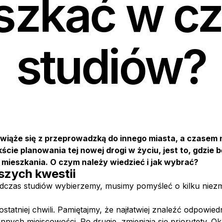
szkać w cz
studiów?
wiąże się z przeprowadzką do innego miasta, a czasem 
cie planowania tej nowej drogi w życiu, jest to, gdzie 
mieszkania. O czym należy wiedzieć i jak wybrać?
szych kwestii
podczas studiów wybierzemy, musimy pomyśleć o kilku niez
atniej chwili. Pamiętajmy, że najłatwiej znaleźć odpowied
ch miejscowości. Po drugie, zmieniają się priorytety. Ok