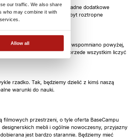
se our traffic. We also share
, po drugie- nie obchodzą nas żadne dodatkowe
ers who may combine it with
gle okazało się, że przez niezbyt roztropne
 services.
Allow all
 wikt i opierunek. Choć, jak już wspomniano powyżej,
 przestrzenią. Musimy jednak przede wszystkim liczyć
ykle rzadko. Tak, będziemy dzielić z kimś naszą
ealne warunki do nauki.
 filmowych przestrzeni, o tyle oferta BaseCampu
designerskich mebli i ogólnie nowoczesny, przyjazny
e dobierana jest bardzo starannie. Będziemy mieć