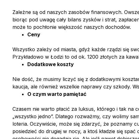
Lic
Gue
Zależne są od naszych zasobów finansowych. Owszem, 
POL
biorąc pod uwagę cały bilans zysków i strat, zapłac
może to pochłonie większość naszych dochodów.
Kod pr
Kod pr
Ceny
Wszystko zależy od miasta, gdyż każde rządzi się sw
Przykładowo w Łodzi to od ok. 1200 złotych za kawal
Dodatkowe koszty
Nie dość, że musimy liczyć się z dodatkowymi kosztam
kaucja, ale również wszelkie naprawy czy szkody. Wsz
NIE
O czym warto pamiętać
Czasem nie warto płacić za luksus, którego i tak na 
„wszystko jedno”. Dlatego rozważmy, czy wolimy samo
loteria. Oczywiście, może się zdarzyć, że poznamy cu
SWE
posiedzieć do drugiej w nocy, a ktoś kładzie się spać
osobowości nie dogadają się. Ale jeśli nawet dobierz