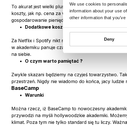
We use cookies to personalis
To akurat jest wielki plus mieszkania w akademiku. P
information about your use of
koszty, jak np. cena za wodę, gaz, ogrzewanie, wywóz
other information that you’ve
gospodarowanie pieniędzmi do końca miesiąca mamy 
Dodatkowe koszty
Deny
Za Netflix i Spotify nikt nam nie będzie płacić. Pod
w akademiku panuje czasem rodzinny klimat i ludzie p
na siebie.
O czym warto pamiętać ?
Zwykle skazani będziemy na czyjeś towarzystwo. Tak,
przestrzeń. Nigdy nie wiadomo do końca, jacy ludzie 
BaseCamp
Warunki
Można rzecz, iż BaseCamp to nowoczesny akademik n
przywodzi na myśli hollywoodzkie akademiki. Możemy
klimat. Poza tym nie tylko standard się tu liczy. Waż