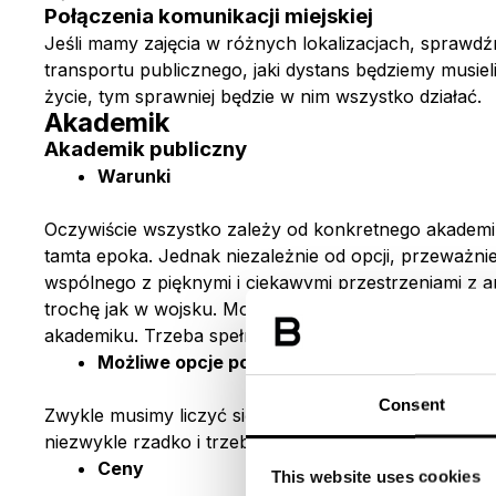
Połączenia komunikacji miejskiej
Jeśli mamy zajęcia w różnych lokalizacjach, sprawdźmy
transportu publicznego, jaki dystans będziemy musieli
życie, tym sprawniej będzie w nim wszystko działać.
Akademik
Akademik publiczny
Warunki
Oczywiście wszystko zależy od konkretnego akademika
tamta epoka. Jednak niezależnie od opcji, przeważnie
wspólnego z pięknymi i ciekawymi przestrzeniami z a
trochę jak w wojsku. Może nie aż tak surowo, ale jed
akademiku. Trzeba spełnić cały szereg warunków.
Możliwe opcje pokoju
Consent
Zwykle musimy liczyć się z faktem, że będziemy musiel
niezwykle rzadko i trzeba za nie płacić więcej.
Ceny
This website uses cookies