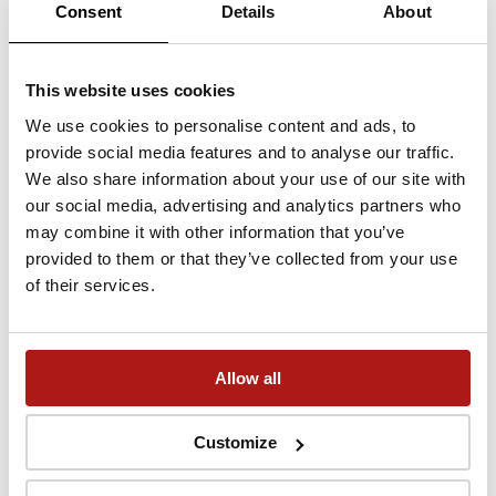
Consent
Details
About
Łódź: atrakcje. Co warto
zobaczyć i gdzie warto pójść?
This website uses cookies
We use cookies to personalise content and ads, to
08 kwietnia 2022
provide social media features and to analyse our traffic.
We also share information about your use of our site with
our social media, advertising and analytics partners who
may combine it with other information that you’ve
provided to them or that they’ve collected from your use
of their services.
Allow all
Imprezy
Kultura
Studenckie życie
Sztuka
Zwiedzanie
Customize