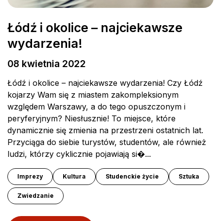
Dortmund
Katowice
Kraków
Łódź i okolice – najciekawsze
Warsaw Wenedów
wydarzenia!
Warsaw Wolska
08 kwietnia 2022
Wrocław
Łódź i okolice – najciekawsze wydarzenia! Czy Łódź
kojarzy Wam się z miastem zakompleksionym
NORDICS
względem Warszawy, a do tego opuszczonym i
peryferyjnym? Niesłusznie! To miejsce, które
Copenhagen Lyngby
dynamicznie się zmienia na przestrzeni ostatnich lat.
Copenhagen South
Przyciąga do siebie turystów, studentów, ale również
Aarhus
ludzi, którzy cyklicznie pojawiają si�...
Malmö
Imprezy
Kultura
Studenckie życie
Sztuka
Zwiedzanie
Impressum
Zasady i Warunki