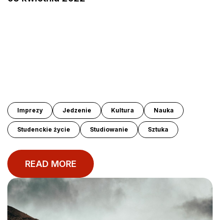
Imprezy
Jedzenie
Kultura
Nauka
Studenckie życie
Studiowanie
Sztuka
READ MORE