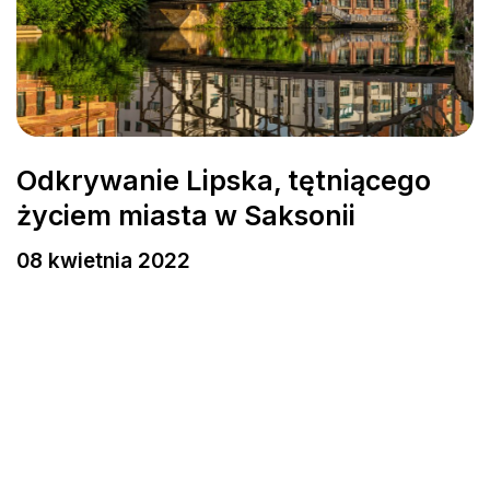
Odkrywanie Lipska, tętniącego
życiem miasta w Saksonii
08 kwietnia 2022
© BASECAMP STUDENT
Rozpocznij swoją
podróż już dziś.