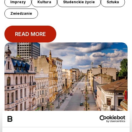
Imprezy
Kultura
Studenckie życie
Sztuka
Zwiedzanie
READ MORE