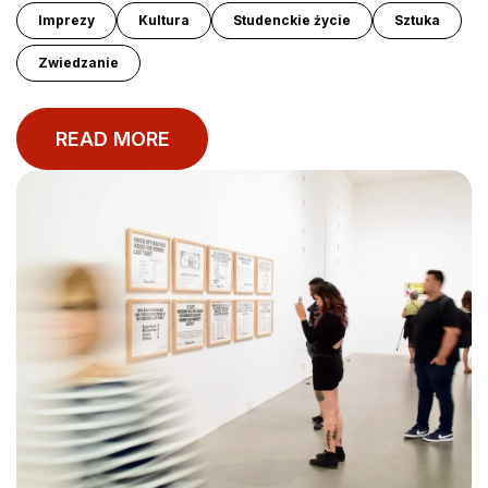
Imprezy
Kultura
Studenckie życie
Sztuka
Zwiedzanie
MÓJ BASECAMP
ZASOBY
Moje Konto
Blog
READ MORE
Rezerwuj Teraz
Pomoc
Kontakt
O NAS
O Nas
GERMANY
POLAND
Potsdam
Lodz Rembielinskiego
Leipzig
Lodz Rewolucji