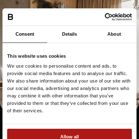
Mi Cuenta
Blog
Reservar Ahora
Ayuda
Contacto
Need something else?
Consent
Details
About
Contact us.
SOBRE NOSOTROS
Sobre Nosotros
This website uses cookies
We use cookies to personalise content and ads, to
GET IN TOUCH
provide social media features and to analyse our traffic.
GERMANY
POLAND
We also share information about your use of our site with
Leipzig
Lodz Rembielinskiego
our social media, advertising and analytics partners who
may combine it with other information that you’ve
Potsdam
Lodz Rewolucji
provided to them or that they’ve collected from your use
Dortmund
Katowice
of their services.
Krakow
Warsaw Wenedów
Wrocław
Allow all