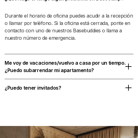
Durante el horario de oficina puedes acudir a la recepción
o llamar por teléfono. Si la oficina está cerrada, ponte en
contacto con uno de nuestros Basebuddies o llama a
nuestro número de emergencia.
© BASECAMP STUDENT
Me voy de vacaciones/vuelvo a casa por un tiempo.
¿Puedo subarrendar mi apartamento?
Comience hoy
mismo su viaje.
¿Puedo tener invitados?
MI BASECAMP
RECURSOS